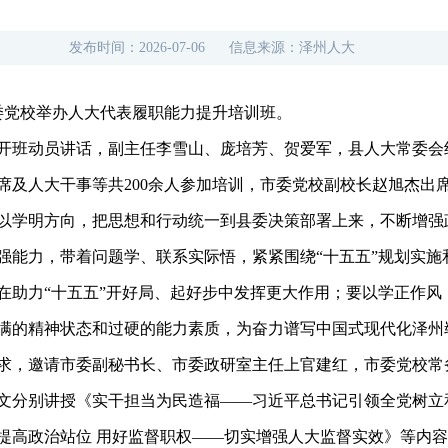
发布时间：
2026-07-06
信息来源：
泽州人大
市委党校举办人大代表履职能力提升培训班。
开班动员讲话，副主任李雪山、庞培芳、贺爱军，县人大常委会
席及人大干事等共200余人参加培训，市委党校副校长赵旭杰出
以学明方向，把思想和行动统一到县委决策部署上来，不断增强
强能力，带着问题学、联系实际悟，紧紧围绕“十五五”规划实施
在助力“十五五”开好局、起好步中发挥更大作用；要以学正作风
满的精神状态和过硬的能力素质，为奋力谱写中国式现代化泽州
求，邀请市委副秘书长、市委政研室主任上官建红，市委党校常
文分别讲授《实干担当为民造福——习近平总书记引领全党树立
提高政治站位 用好监督职权——切实增强人大监督实效》等内