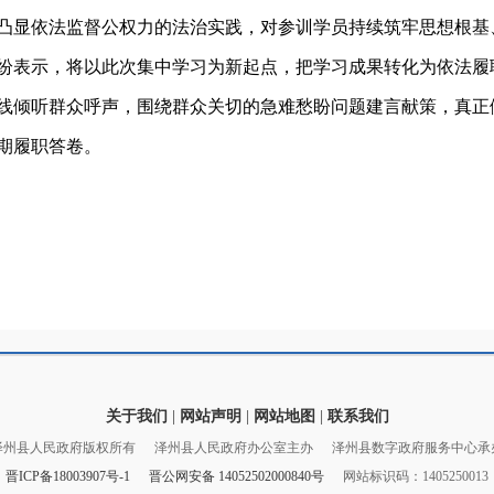
凸显依法监督公权力的法治实践，对参训学员持续筑牢思想根基
纷表示，将以此次集中学习为新起点，把学习成果转化为依法履职
线倾听群众呼声，围绕群众关切的急难愁盼问题建言献策，真正
期履职答卷。
关于我们
|
网站声明
|
网站地图
|
联系我们
泽州县人民政府版权所有
泽州县人民政府办公室主办
泽州县数字政府服务中心承
晋ICP备18003907号-1
晋公网安备 14052502000840号
网站标识码：1405250013