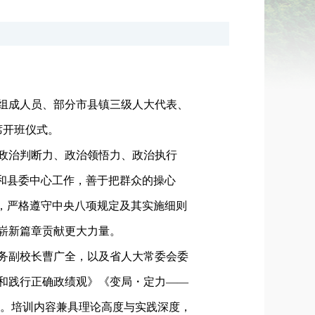
组成人员、部分市县镇三级人大代表、
席开班仪式。
政治判断力、政治领悟力、政治执行
和县委中心工作，善于把群众的操心
，严格遵守中央八项规定及其实施细则
崭新篇章贡献更大力量。
务副校长曹广全，以及省人大常委会委
和践行正确政绩观》《变局・定力——
容。培训内容兼具理论高度与实践深度，