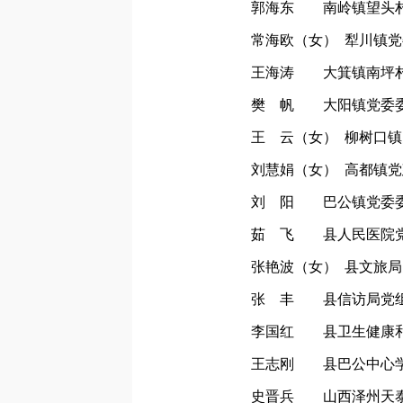
郭海东 南岭镇望头村
常海欧（女） 犁川镇
王海涛 大箕镇南坪村
樊 帆 大阳镇党委委
王 云（女） 柳树口
刘慧娟（女） 高都镇
刘 阳 巴公镇党委
茹 飞 县人民医院
张艳波（女） 县文旅
张 丰 县信访局党
李国红 县卫生健康和
王志刚 县巴公中心学
史晋兵 山西泽州天泰