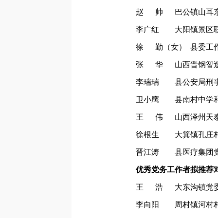
赵 帅 巴公镇山耳
李广红 大阳镇景区联
徐 勤（女） 县委工
张 华 山西晋钢智造
李瑞瑞 县公安局刑事
卫小鹰 县南村中学和
王 伟 山西泽州天泰
徐根生 大箕镇孔庄
晋江涛 县医疗集团党
优秀党务工作者拟推荐对
王 浩 大东沟镇党委
李向阳 周村镇河村村