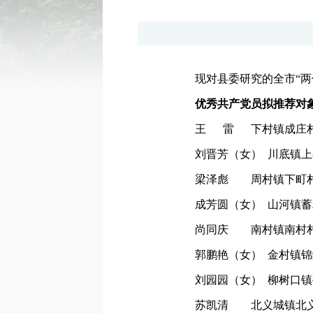
现对县委研究的全市“两
优秀共产党员拟推荐对象
王 雷 下村镇成庄村
刘晋芳（女） 川底镇
梁泽彪 周村镇下町村
成芳圆（女） 山河镇
尚同庆 南村镇南村村
郭鹏艳（女） 金村镇
刘园园（女） 柳树口
苏凯清 北义城镇北义